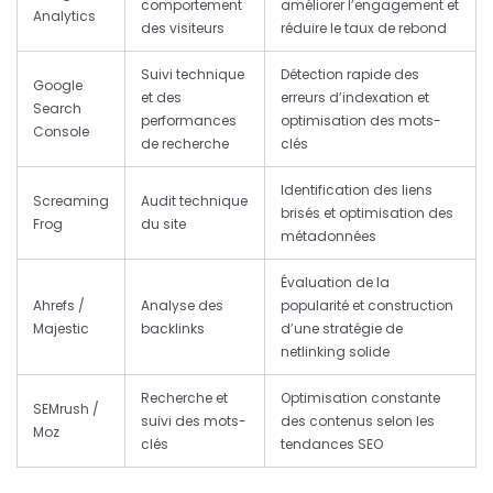
comportement
améliorer l’engagement et
Analytics
des visiteurs
réduire le taux de rebond
Suivi technique
Détection rapide des
Google
et des
erreurs d’indexation et
Search
performances
optimisation des mots-
Console
de recherche
clés
Identification des liens
Screaming
Audit technique
brisés et optimisation des
Frog
du site
métadonnées
Évaluation de la
Ahrefs /
Analyse des
popularité et construction
Majestic
backlinks
d’une stratégie de
netlinking solide
Recherche et
Optimisation constante
SEMrush /
suivi des mots-
des contenus selon les
Moz
clés
tendances SEO