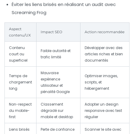
Éviter les liens brisés en réalisant un audit avec
Screaming Frog
Aspect
Impact SEO
Action recommandée
contenu/UX
Contenu
Développer avec des
Faible autorité et
court ou
articles riches et bien
trafic limité
superficiel
documentés
Mauvaise
Temps de
Optimiser images,
expérience
chargement
scripts, et
utilisateur et
long
hébergement
pénalité Google
Non-respect
Classement
Adopter un design
du mobile-
dégradé sur
responsive avec test
first
mobile et desktop
régulier
Liens brisés
Perte de confiance
Scanner le site avec