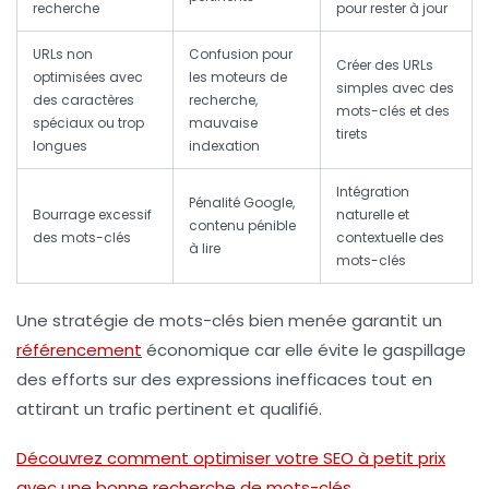
recherche
pour rester à jour
URLs non
Confusion pour
Créer des URLs
optimisées avec
les moteurs de
simples avec des
des caractères
recherche,
mots-clés et des
spéciaux ou trop
mauvaise
tirets
longues
indexation
Intégration
Pénalité Google,
Bourrage excessif
naturelle et
contenu pénible
des mots-clés
contextuelle des
à lire
mots-clés
Une stratégie de mots-clés bien menée garantit un
référencement
économique car elle évite le gaspillage
des efforts sur des expressions inefficaces tout en
attirant un trafic pertinent et qualifié.
Découvrez comment optimiser votre SEO à petit prix
avec une bonne recherche de mots-clés