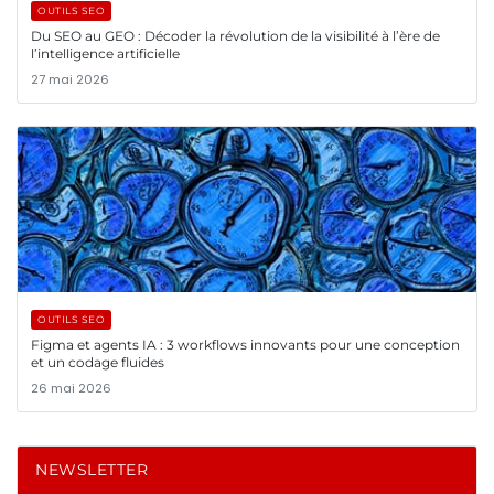
OUTILS SEO
Du SEO au GEO : Décoder la révolution de la visibilité à l’ère de
l’intelligence artificielle
27 mai 2026
OUTILS SEO
Figma et agents IA : 3 workflows innovants pour une conception
et un codage fluides
26 mai 2026
NEWSLETTER