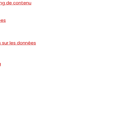
ting de contenu
ées
 sur les données
g