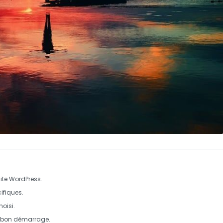
ite WordPress.
ifiques.
oisi.
 bon démarrage.