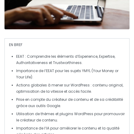
EN BREF
EEAT
: Comprendre les éléments d’
Experience
,
Expertise
,
Authoritativeness
et
Trustworthiness
.
Importance de l’
EEAT
pour les sujets
YMYL
(Your Money or
Your Life).
Actions globales à mener sur
WordPress
: contenu original,
optimisation de la vitesse et accès facile.
Prise en compte du créateur de contenu et de sa crédibilité
grâce aux outils Google.
Utilisation de thèmes et plugins
WordPress
pour promouvoir
le créateur de contenu.
Importance de l’
IA
pour améliorer le contenu et la qualité