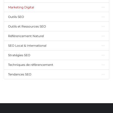
Marketing Digital
Outils SEO
Outils et Ressources SEO
Référencement Naturel
SEO Local & International
Stratégies SEO
Techniques de référencement
Tendances SEO