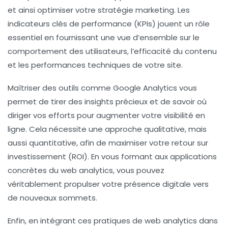
et ainsi optimiser votre
stratégie
marketing. Les
indicateurs clés de performance (KPIs)
jouent un rôle
essentiel en fournissant une vue d’ensemble sur le
comportement des utilisateurs, l’efficacité du contenu
et les performances techniques de votre site.
Maîtriser des outils comme
Google Analytics
vous
permet de tirer des
insights
précieux et de savoir où
diriger vos efforts pour augmenter votre
visibilité
en
ligne. Cela nécessite une approche qualitative, mais
aussi quantitative, afin de maximiser votre retour sur
investissement (ROI). En vous formant aux applications
concrètes du web analytics, vous pouvez
véritablement propulser votre présence digitale vers
de nouveaux sommets.
Enfin, en intégrant ces pratiques de web analytics dans