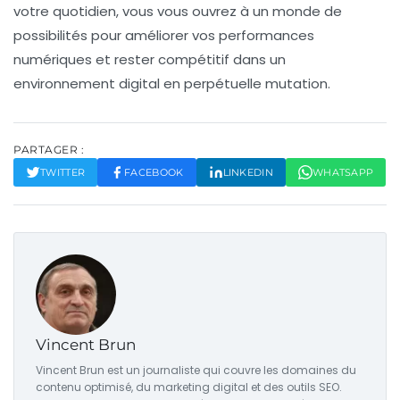
votre quotidien, vous vous ouvrez à un monde de
possibilités pour améliorer vos
performances
numériques
et rester compétitif dans un
environnement digital en perpétuelle mutation.
PARTAGER :
TWITTER
FACEBOOK
LINKEDIN
WHATSAPP
Vincent Brun
Vincent Brun est un journaliste qui couvre les domaines du
contenu optimisé, du marketing digital et des outils SEO.