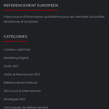
REFERENCEMENT EUROPEEN
Votre source d'information quotidienne pour les dernières actualités,
tendances et analyses.
CATÉGORIES
Contenu optimisé
Marketing Digital
Outils SEO
Outils et Ressources SEO
Référencement Naturel
SEO Local & International
Stratégies SEO
Techniques de référencement