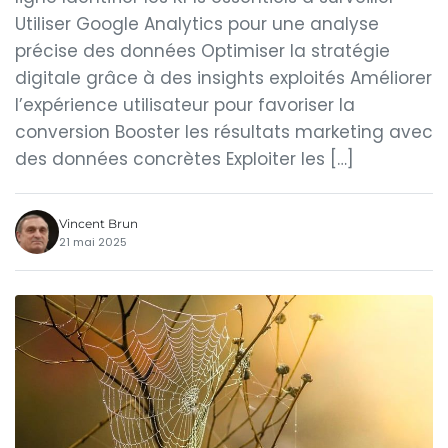
Utiliser Google Analytics pour une analyse
précise des données Optimiser la stratégie
digitale grâce à des insights exploités Améliorer
l’expérience utilisateur pour favoriser la
conversion Booster les résultats marketing avec
des données concrètes Exploiter les […]
Vincent Brun
21 mai 2025