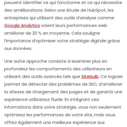
peuvent identifier ce qui fonctionne et ce qui nécessite
des améliorations. Selon une étude de HubSpot, les
entreprises qui utilisent des outils d’analyse comme
Google Analytics
voient leurs performances web
améliorer de 20 % en moyenne. Cela souligne
l’importance d’optimiser votre stratégie digitale grâce
aux données.
Une autre approche consiste à examiner plus en
profondeur les comportements des utilisateurs en
utilisant des outils avancés tels que
Sitebulb
. Ce logiciel
permet de détecter des problèmes de
SEO
, d’améliorer
la vitesse de chargement des pages et de garantir une
expérience utilisateur fluide. En intégrant ces
informations dans votre stratégie, vous non seulement
optimisez les performances de votre site, mais vous
offrez également une meilleure expérience aux