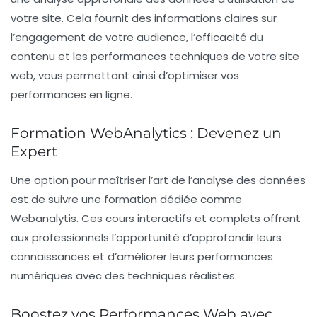
votre site. Cela fournit des informations claires sur
l’engagement de votre audience, l’efficacité du
contenu et les performances techniques de votre site
web, vous permettant ainsi d’optimiser vos
performances en ligne.
Formation WebAnalytics : Devenez un
Expert
Une option pour maîtriser l’art de l’analyse des données
est de suivre une formation dédiée comme
Webanalytis
. Ces cours interactifs et complets offrent
aux professionnels l’opportunité d’approfondir leurs
connaissances et d’améliorer leurs performances
numériques avec des techniques réalistes.
Boostez vos Performances Web avec