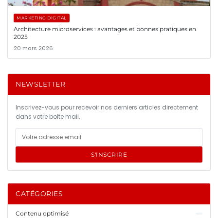
MARKETING DIGITAL
Architecture microservices : avantages et bonnes pratiques en
2025
20 mars 2026
NEWSLETTER
Inscrivez-vous pour recevoir nos derniers articles directement
dans votre boîte mail.
S'INSCRIRE
CATÉGORIES
Contenu optimisé