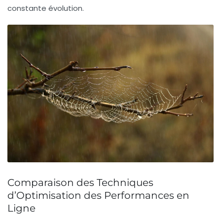
constante évolution.
Comparaison des Techniques
d’Optimisation des Performances en
Ligne