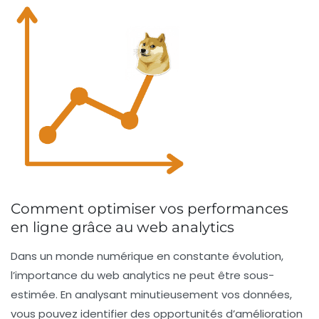
Comment optimiser vos performances
en ligne grâce au web analytics
Dans un monde numérique en constante évolution,
l’importance du
web analytics
ne peut être sous-
estimée. En analysant minutieusement vos
données
,
vous pouvez identifier des opportunités d’amélioration