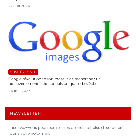
27 mai 2026
STRATÉGIES SEO
Google révolutionne son moteur de recherche : un
bouleversement inédit depuis un quart de siècle
26 mai 2026
NEWSLETTER
Inscrivez-vous pour recevoir nos derniers articles directement
dans votre boîte mail.