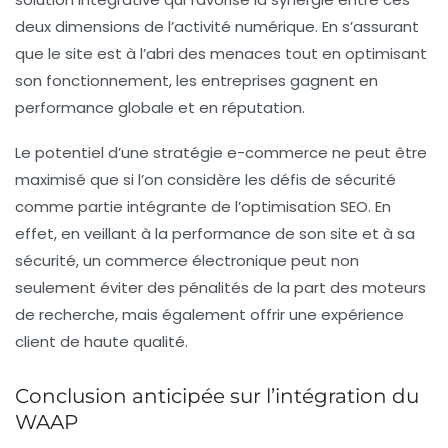
deux dimensions de l’activité numérique. En s’assurant
que le site est à l’abri des menaces tout en optimisant
son fonctionnement, les entreprises gagnent en
performance globale et en réputation.
Le potentiel d’une stratégie e-commerce ne peut être
maximisé que si l’on considère les défis de sécurité
comme partie intégrante de l’optimisation SEO. En
effet, en veillant à la performance de son site et à sa
sécurité, un commerce électronique peut non
seulement éviter des pénalités de la part des moteurs
de recherche, mais également offrir une expérience
client de haute qualité.
Conclusion anticipée sur l’intégration du
WAAP