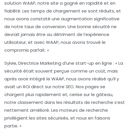
solution WAAP, notre site a gagné en rapidité et en
fiabilité. Les temps de chargement se sont réduits, et
nous avons constaté une augmentation significative
de notre taux de conversion. Une bonne sécurité ne
devrait jamais être au détriment de l’expérience
utilisateur, et avec WAAP, nous avons trouvé le
compromis parfait. »
Sylvie, Directrice Marketing d’une start-up en ligne
: « La
sécurité était souvent perçue comme un coût, mais
après avoir intégré le WAAP, nous avons réalisé qu’il y
avait un ROI direct sur notre SEO. Nos pages se
chargent plus rapidement et, cerise sur le gâteau,
notre classement dans les résultats de recherche s’est
nettement amélioré. Les moteurs de recherche
privilégient les sites sécurisés, et nous en faisons
partie. »