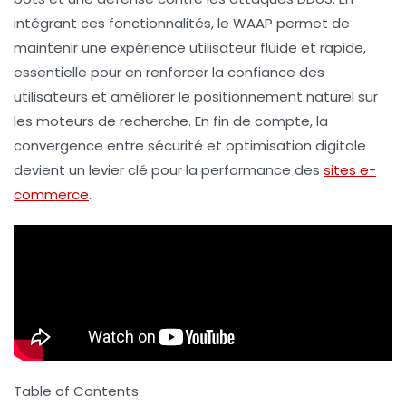
intégrant ces fonctionnalités, le WAAP permet de
maintenir une expérience utilisateur fluide et rapide,
essentielle pour en renforcer la
confiance
des
utilisateurs et améliorer le
positionnement naturel
sur
les moteurs de recherche. En fin de compte, la
convergence entre
sécurité
et
optimisation digitale
devient un levier clé pour la performance des
sites e-
commerce
.
Table of Contents