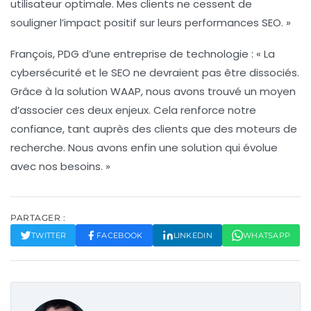
utilisateur optimale. Mes clients ne cessent de
souligner l’impact positif sur leurs performances SEO. »
François, PDG d’une entreprise de technologie
: « La
cybersécurité et le SEO ne devraient pas être dissociés.
Grâce à la solution WAAP, nous avons trouvé un moyen
d’associer ces deux enjeux. Cela renforce notre
confiance, tant auprès des clients que des moteurs de
recherche. Nous avons enfin une solution qui évolue
avec nos besoins. »
PARTAGER :
TWITTER
FACEBOOK
LINKEDIN
WHATSAPP