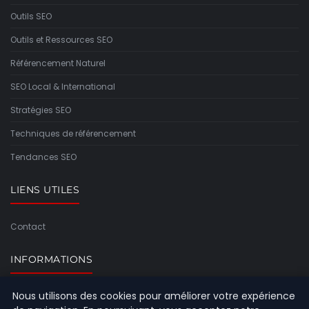
Outils SEO
Outils et Ressources SEO
Référencement Naturel
SEO Local & International
Stratégies SEO
Techniques de référencement
Tendances SEO
LIENS UTILES
Contact
INFORMATIONS
Nous utilisons des cookies pour améliorer votre expérience
Plan du site