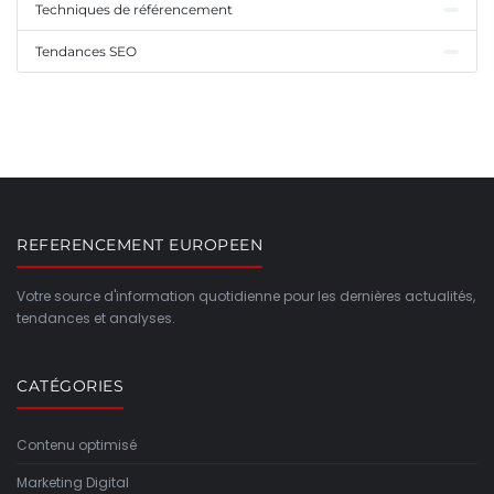
Techniques de référencement
Tendances SEO
REFERENCEMENT EUROPEEN
Votre source d'information quotidienne pour les dernières actualités,
tendances et analyses.
CATÉGORIES
Contenu optimisé
Marketing Digital