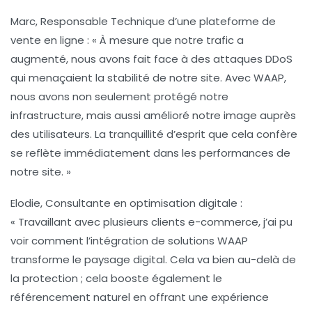
Marc, Responsable Technique d’une plateforme de
vente en ligne
: « À mesure que notre trafic a
augmenté, nous avons fait face à des attaques DDoS
qui menaçaient la stabilité de notre site. Avec WAAP,
nous avons non seulement protégé notre
infrastructure, mais aussi amé­lioré notre image auprès
des utilisateurs. La tranquillité d’esprit que cela confère
se reflète immédiatement dans les performances de
notre site. »
Elodie, Consultante en optimisation digitale
:
« Travaillant avec plusieurs clients e-commerce, j’ai pu
voir comment l’intégration de solutions WAAP
transforme le paysage digital. Cela va bien au-delà de
la protection ; cela booste également le
référencement naturel en offrant une expérience