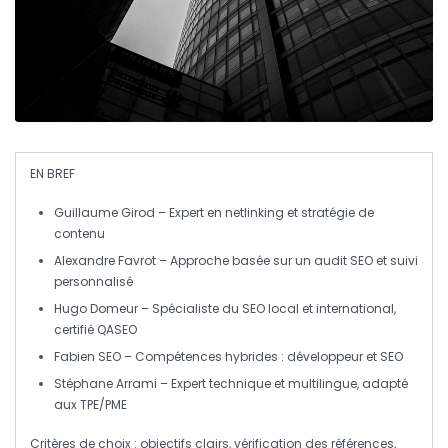
EN BREF
Guillaume Girod
– Expert en
netlinking
et
stratégie de
contenu
Alexandre Favrot
– Approche basée sur un
audit SEO
et suivi
personnalisé
Hugo Domeur
– Spécialiste du SEO
local
et
international
,
certifié QASEO
Fabien SEO
– Compétences hybrides :
développeur
et
SEO
Stéphane Arrami
– Expert technique et
multilingue
, adapté
aux TPE/PME
Critères de choix
: objectifs clairs, vérification des références,