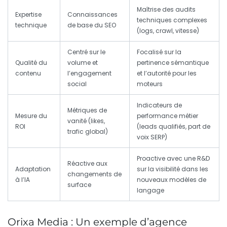
Maîtrise des audits
Expertise
Connaissances
techniques complexes
technique
de base du SEO
(logs, crawl, vitesse)
Centré sur le
Focalisé sur la
Qualité du
volume et
pertinence sémantique
contenu
l’engagement
et l’autorité pour les
social
moteurs
Indicateurs de
Métriques de
Mesure du
performance métier
vanité (likes,
ROI
(leads qualifiés, part de
trafic global)
voix SERP)
Proactive avec une R&D
Réactive aux
Adaptation
sur la visibilité dans les
changements de
à l’IA
nouveaux modèles de
surface
langage
Orixa Media : Un exemple d’agence