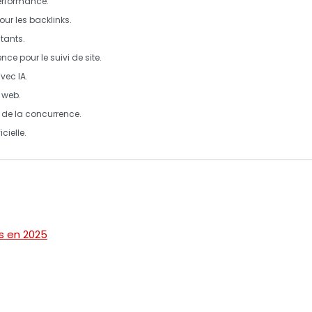
performance.
ur les backlinks.
tants.
ence pour le suivi de site.
vec IA.
 web.
 de la concurrence.
cielle.
s en 2025