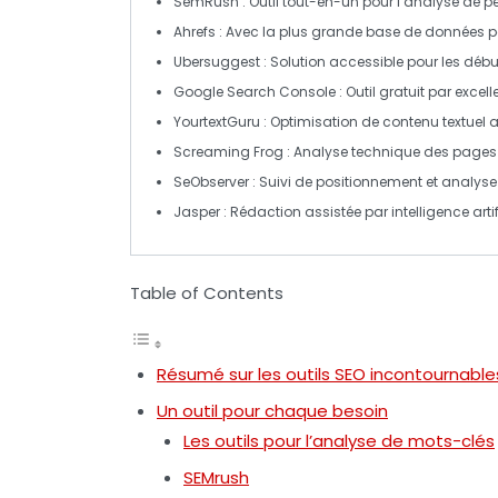
SemRush
: Outil tout-en-un pour l’analyse de 
Ahrefs
: Avec la plus grande base de données po
Ubersuggest
: Solution accessible pour les débu
Google Search Console
: Outil gratuit par excell
YourtextGuru
: Optimisation de contenu textuel a
Screaming Frog
: Analyse technique des pages
SeObserver
: Suivi de positionnement et analyse
Jasper
: Rédaction assistée par intelligence artifi
Table of Contents
Résumé sur les outils SEO incontournable
Un outil pour chaque besoin
Les outils pour l’analyse de mots-clés
SEMrush