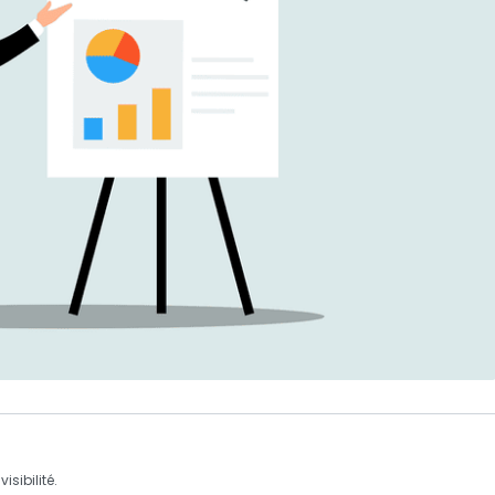
a
visibilité
.