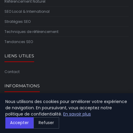
Référencement Naturel
SEO Local & International
Stratégies SEO
Techniques de référencement
Tendances SEO
LIENS UTILES
Contact
INFORMATIONS
Nous utilisons des cookies pour améliorer votre expérience
Plan du site
de navigation. En poursuivant, vous acceptez notre
politique de confidentialité.
En savoir plus
Accepter
Refuser
© 2026 Referencement Europeen. Tous droits réservés.