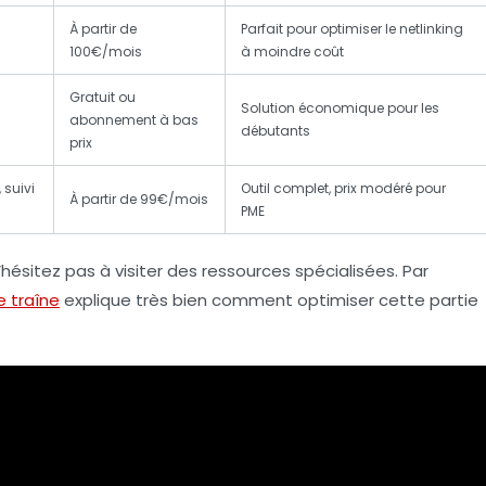
À partir de
Parfait pour optimiser le netlinking
100€/mois
à moindre coût
Gratuit ou
Solution économique pour les
abonnement à bas
débutants
prix
 suivi
Outil complet, prix modéré pour
À partir de 99€/mois
PME
hésitez pas à visiter des ressources spécialisées. Par
e traîne
explique très bien comment optimiser cette partie