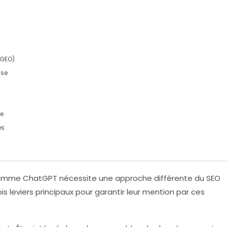
GEO)
nse
e
es
omme
ChatGPT
nécessite une approche différente du
SEO
ois leviers principaux pour garantir leur mention par ces