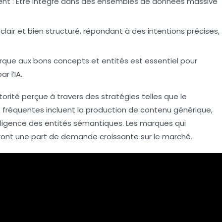
ent
: Être intégré dans des ensembles de données massive
clair et bien structuré, répondant à des intentions précises,
rque aux bons concepts et entités est essentiel pour
r l’IA.
torité
perçue à travers des stratégies telles que le
rs fréquentes incluent la production de contenu générique,
égligence des entités sémantiques. Les marques qui
eront une part de demande croissante sur le marché.