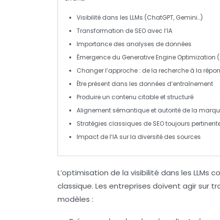
Visibilité
dans les LLMs (ChatGPT, Gemini…)
Transformation de
SEO
avec l’IA
Importance des
analyses de données
Émergence du
Generative Engine Optimization
(
Changer l’approche : de la
recherche
à la
répo
Être présent dans les
données d’entraînement
Produire un contenu
citable
et
structuré
Alignement
sémantique
et
autorité
de la marqu
Stratégies classiques de
SEO
toujours pertinent
Impact de l’IA sur la
diversité des sources
L’optimisation de la visibilité dans les
LLMs
c
classique. Les entreprises doivent agir sur tr
modèles :