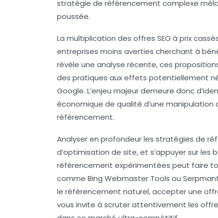
stratégie de référencement complexe mêlant
poussée.
La multiplication des offres SEO à prix cass
entreprises moins averties cherchant à béné
révèle une analyse récente, ces propositio
des pratiques aux effets potentiellement né
Google. L’enjeu majeur demeure donc d’identi
économique de qualité d’une manipulation q
référencement.
Analyser en profondeur les stratégies de 
d’optimisation de site, et s’appuyer sur le
référencement expérimentées peut faire tou
comme Bing Webmaster Tools ou Serpmantics,
le référencement naturel, accepter une offr
vous invite à scruter attentivement les of
dans ce marché ultra-compétitif.