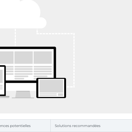
nces potentielles
Solutions recommandées