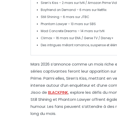
Siren’s Kiss
– 2 mars sur
tvN
/
Amazon Prime Vid
Boyfriend on Demand
– 6 mars sur
Netflix
Still Shining
– 6 mars sur
JTBC
Phantom Lawyer
– 13 mars sur
SBS
Mad Concrete Dreams
– 14 mars sur
tvN
Climax
– 16 mars sur
ENA
/
Genie TV
/
Disney+
Des intrigues mêlant
romance
,
suspense
et
élém
Mars 2026
s’annonce comme un mois riche e
séries captivantes feront leur apparition su
Prime
. Parmi elles,
Siren’s Kiss
, mettant en v
intense autour d’un enquêteur et d’une co
Jisoo
de
BLACKPINK
, explore les défis du m
Still Shining
et
Phantom Lawyer
offrent égal
humour. Les fans peuvent s’attendre à des
long du mois.