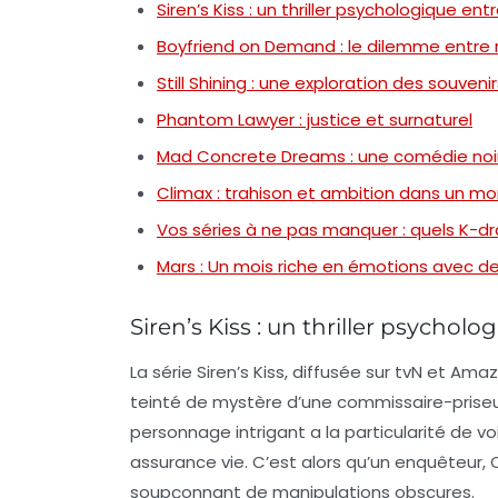
Siren’s Kiss : un thriller psychologique e
Boyfriend on Demand : le dilemme entre ré
Still Shining : une exploration des souven
Phantom Lawyer : justice et surnaturel
Mad Concrete Dreams : une comédie noir
Climax : trahison et ambition dans un m
Vos séries à ne pas manquer : quels K-
Mars : Un mois riche en émotions avec 
Siren’s Kiss : un thriller psycho
La série
Siren’s Kiss
, diffusée sur
tvN
et
Amaz
teinté de mystère d’une commissaire-priseu
personnage intrigant a la particularité de v
assurance vie. C’est alors qu’un enquêteur
soupçonnant de manipulations obscures.