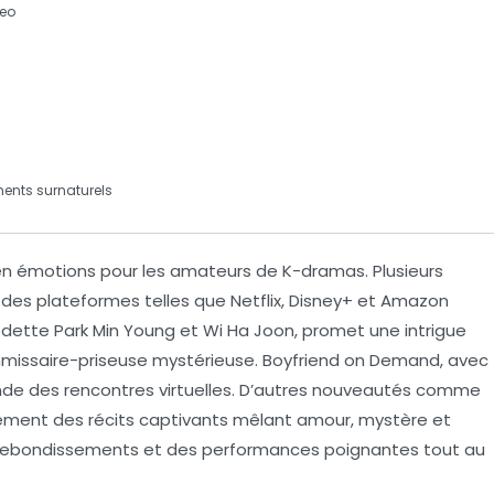
eo
ents surnaturels
n émotions pour les amateurs de
K-dramas
. Plusieurs
r des plateformes telles que
Netflix
,
Disney+
et
Amazon
edette
Park Min Young
et
Wi Ha Joon
, promet une intrigue
mmissaire-priseuse mystérieuse.
Boyfriend on Demand
, avec
onde des rencontres virtuelles. D’autres nouveautés comme
ement des récits captivants mêlant amour, mystère et
 rebondissements et des performances poignantes tout au