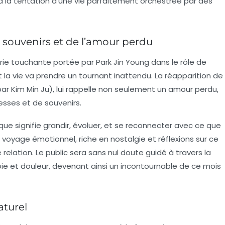
 la tentation d’une vie parfaitement orchestrée par des
es souvenirs et de l’amour perdu
érie touchante portée par
Park Jin Young
dans le rôle de
a vie va prendre un tournant inattendu. La réapparition de
par
Kim Min Ju
), lui rappelle non seulement un amour perdu,
esses et de souvenirs.
ue signifie grandir, évoluer, et se reconnecter avec ce que
un voyage émotionnel, riche en nostalgie et réflexions sur ce
lation. Le public sera sans nul doute guidé à travers la
ie et douleur, devenant ainsi un incontournable de ce mois
aturel