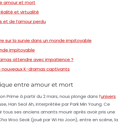
ntre amour et mort
alité et virtualité
irs et de l’amour perdu
e sur la survie dans un monde impitoyable
onde impitoyable
dramas attendre avec impatience ?
de nouveaux K-dramas captivants
logique entre amour et mort
on Prime
à partir du 2 mars, nous plonge dans l’
univers
se, Han Seol Ah, interprétée par
Park Min Young
. Ce
oir tous ses anciens amants mourir après avoir pris une
, Cha Woo Seok (joué par
Wi Ha Joon
), entre en scène, la