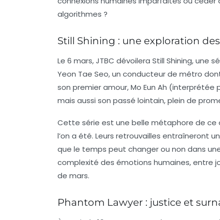
connexions humaines imparfaites ou céder à
algorithmes ?
Still Shining : une exploration d
Le 6 mars,
JTBC
dévoilera
Still Shining
, une s
Yeon Tae Seo, un conducteur de métro dont l
son premier amour, Mo Eun Ah (interprétée 
mais aussi son passé lointain, plein de prom
Cette série est une belle métaphore de ce q
l’on a été. Leurs retrouvailles entraîneront 
que le temps peut changer ou non dans une re
complexité des émotions humaines, entre jo
de mars.
Phantom Lawyer : justice et surn