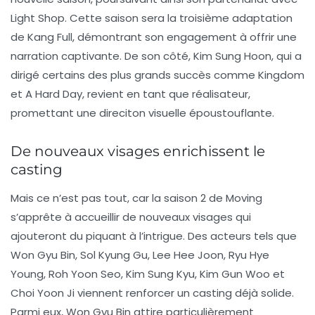
Light Shop
. Cette saison sera la troisième adaptation
de Kang Full, démontrant son engagement à offrir une
narration captivante. De son côté,
Kim Sung Hoon
, qui a
dirigé certains des plus grands succès comme
Kingdom
et
A Hard Day
, revient en tant que réalisateur,
promettant une direciton visuelle époustouflante.
De nouveaux visages enrichissent le
casting
Mais ce n’est pas tout, car la saison 2 de
Moving
s’apprête à accueillir de nouveaux visages qui
ajouteront du piquant à l’intrigue. Des acteurs tels que
Won Gyu Bin
,
Sol Kyung Gu
,
Lee Hee Joon
,
Ryu Hye
Young
,
Roh Yoon Seo
,
Kim Sung Kyu
,
Kim Gun Woo
et
Choi Yoon Ji
viennent renforcer un casting déjà solide.
Parmi eux,
Won Gyu Bin
attire particulièrement