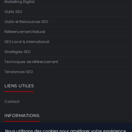
Marketing Digital
Outils SEO
Outils et Ressources SEO
Référencement Naturel
SEO Local & International
Stratégies SEO
Techniques de référencement
Tendances SEO
LIENS UTILES
Contact
INFORMATIONS
Nous utilisons des cookies pour améliorer votre expérience
Plan du site