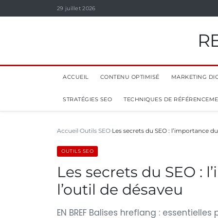
29 juillet 2026
R
ACCUEIL
CONTENU OPTIMISÉ
MARKETING DIG
STRATÉGIES SEO
TECHNIQUES DE RÉFÉRENCEM
Accueil
Outils SEO
Les secrets du SEO : l’importance du 
OUTILS SEO
Les secrets du SEO : l
l’outil de désaveu
EN BREF Balises hreflang : essentielles