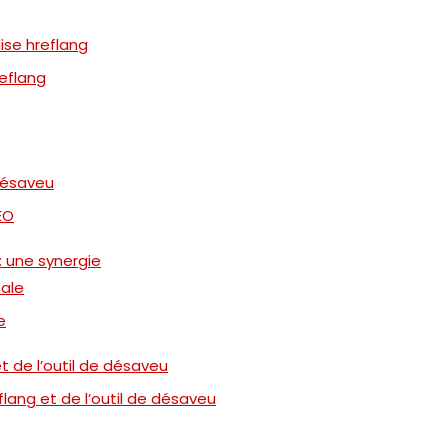
ise hreflang
reflang
 désaveu
EO
 : une synergie
nale
e
t de l’outil de désaveu
lang et de l’outil de désaveu