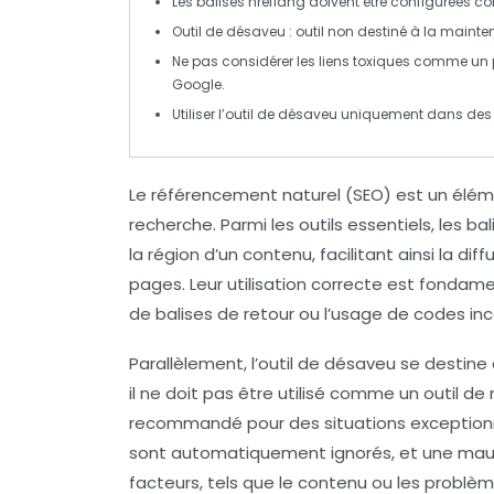
Les balises hreflang doivent être configurées c
Outil de désaveu
: outil non destiné à la mainte
Ne pas considérer les
liens toxiques
comme un pr
Google.
Utiliser l’outil de désaveu uniquement dans de
Le
référencement naturel
(SEO) est un élémen
recherche. Parmi les outils essentiels, les
bal
la
région
d’un contenu, facilitant ainsi la di
pages. Leur utilisation correcte est fondame
de balises de retour ou l’usage de codes inc
Parallèlement, l’
outil de désaveu
se destine 
il ne doit pas être utilisé comme un outil de
recommandé pour des situations exceptionn
sont automatiquement ignorés, et une mauv
facteurs, tels que le contenu ou les problè