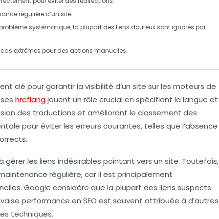
orrectement pour éviter des
redirections
.
nance régulière d’un site.
oblème systématique, la plupart des liens douteux sont ignorés par
s cas extrêmes pour des
actions manuelles
.
t clé pour garantir la visibilité d’un site sur les moteurs de
ises
hreflang
jouent un rôle crucial en spécifiant la
langue
et
ffusion des traductions et améliorant le classement des
ntale pour éviter les erreurs courantes, telles que l’absence
orrects.
à gérer les
liens indésirables
pointant vers un site. Toutefois,
 maintenance régulière, car il est principalement
elles. Google considère que la plupart des
liens suspects
aise performance en SEO est souvent attribuée à d’autres
mes techniques.