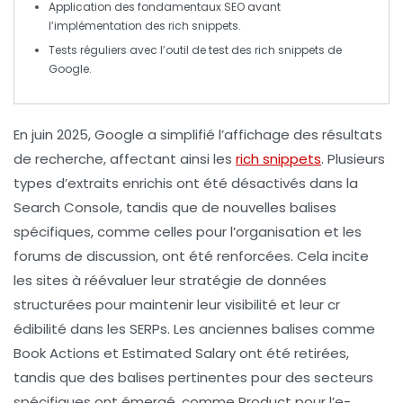
Application des
fondamentaux SEO
avant
l’implémentation des
rich snippets
.
Tests réguliers avec l’outil de test des
rich snippets
de
Google.
En juin 2025, Google a
simplifié l’affichage
des résultats
de recherche, affectant ainsi les
rich snippets
. Plusieurs
types d’extraits enrichis ont été désactivés dans la
Search Console
, tandis que de nouvelles balises
spécifiques, comme celles pour
l’organisation
et les
forums de discussion
, ont été renforcées. Cela incite
les sites à
réévaluer leur stratégie
de données
structurées pour maintenir leur
visibilité
et leur
cr
édibilité
dans les SERPs. Les anciennes balises comme
Book Actions
et
Estimated Salary
ont été retirées,
tandis que des balises pertinentes pour des secteurs
spécifiques ont émergé, comme
Product
pour l’e-