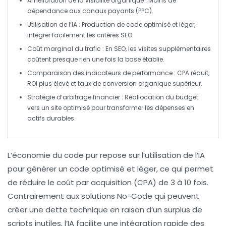
Amélioration de la visibilité organique
: Moins de
dépendance aux canaux payants (PPC).
Utilisation de l’IA
: Production de code optimisé et léger,
intégrer facilement les critères
SEO
.
Coût marginal du trafic
: En SEO, les visites supplémentaires
coûtent presque rien une fois la base établie.
Comparaison des indicateurs de performance
: CPA réduit,
ROI plus élevé et taux de conversion organique supérieur.
Stratégie d’arbitrage financier
: Réallocation du budget
vers un site optimisé pour transformer les dépenses en
actifs durables.
L’économie du
code pur
repose sur l’utilisation de l’
IA
pour générer un code optimisé et léger, ce qui permet
de réduire le
coût par acquisition (CPA)
de 3 à 10 fois.
Contrairement aux solutions
No-Code
qui peuvent
créer une
dette technique
en raison d’un surplus de
scripts inutiles, l’IA facilite une intégration rapide des