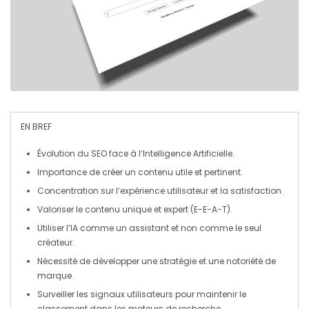
EN BREF
Évolution du SEO
face à l’
Intelligence Artificielle
.
Importance de créer un contenu
utile
et
pertinent
.
Concentration sur l’
expérience utilisateur
et la satisfaction.
Valoriser le contenu
unique
et
expert
(E-E-A-T).
Utiliser l’
IA
comme un
assistant
et non comme le seul
créateur.
Nécessité de développer une
stratégie
et une
notoriété
de
marque.
Surveiller les signaux utilisateurs pour maintenir le
classement
dans les moteurs de recherche.