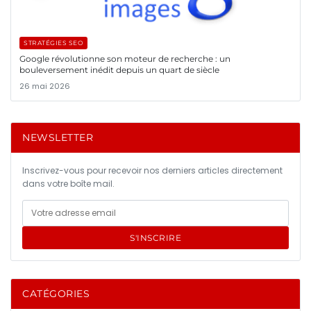
STRATÉGIES SEO
Google révolutionne son moteur de recherche : un
bouleversement inédit depuis un quart de siècle
26 mai 2026
NEWSLETTER
Inscrivez-vous pour recevoir nos derniers articles directement
dans votre boîte mail.
S'INSCRIRE
CATÉGORIES