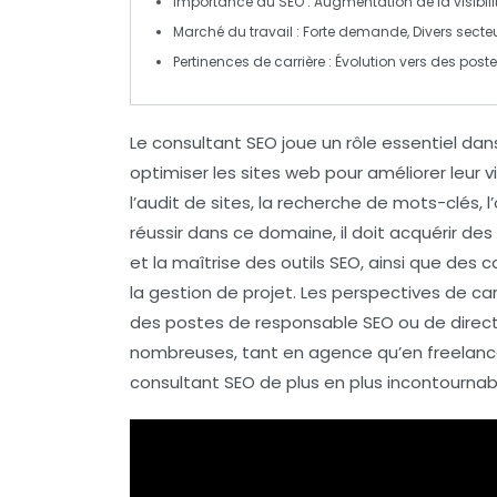
Importance du SEO
: Augmentation de la visibilit
Marché du travail
: Forte demande, Divers secteur
Pertinences de carrière
: Évolution vers des post
Le
consultant SEO
joue un rôle essentiel da
optimiser les sites web
pour améliorer leur
v
l’audit de sites, la recherche de
mots-clés
, 
réussir dans ce domaine, il doit acquérir des
et la maîtrise des outils SEO, ainsi que des
c
la gestion de projet. Les perspectives de car
des postes de
responsable SEO
ou de
direc
nombreuses, tant en agence qu’en freelance,
consultant SEO de plus en plus incontournab