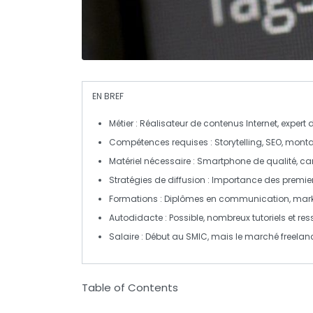
EN BREF
Métier
: Réalisateur de contenus Internet, expert
Compétences requises
: Storytelling,
SEO
, mont
Matériel
nécessaire : Smartphone de qualité, camé
Stratégies de diffusion
: Importance des premier
Formations
: Diplômes en communication, marke
Autodidacte
: Possible, nombreux tutoriels et re
Salaire
: Début au SMIC, mais le marché freelanc
Table of Contents