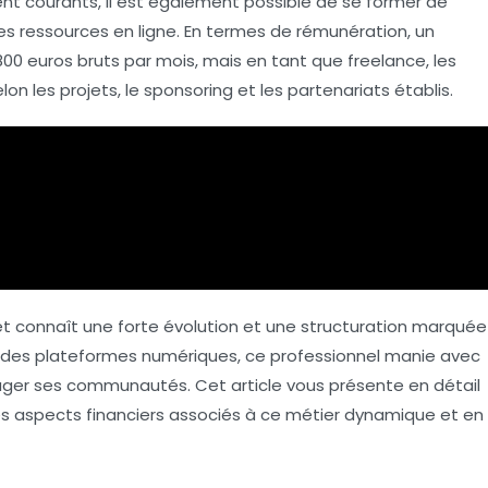
nt courants, il est également possible de se former de
 ressources en ligne. En termes de
rémunération
, un
800 euros bruts
par mois, mais en tant que freelance, les
on les projets, le
sponsoring
et les
partenariats
établis.
et
connaît une forte évolution et une structuration marquée
et des plateformes numériques, ce professionnel manie avec
ager ses communautés. Cet article vous présente en détail
 les aspects financiers associés à ce métier dynamique et en