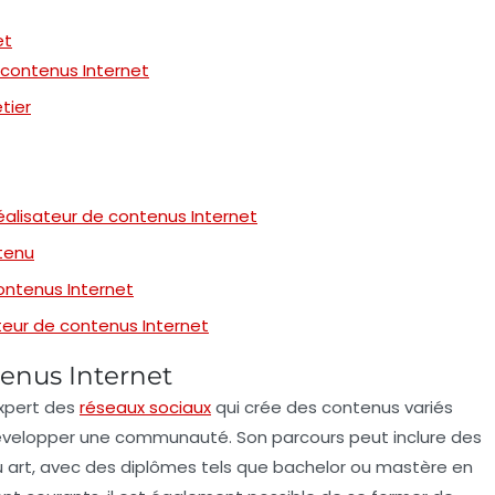
et
e contenus Internet
tier
éalisateur de contenus Internet
ntenu
ontenus Internet
teur de contenus Internet
tenus Internet
xpert des
réseaux sociaux
qui crée des contenus variés
développer une communauté. Son parcours peut inclure des
art, avec des diplômes tels que
bachelor
ou
mastère
en