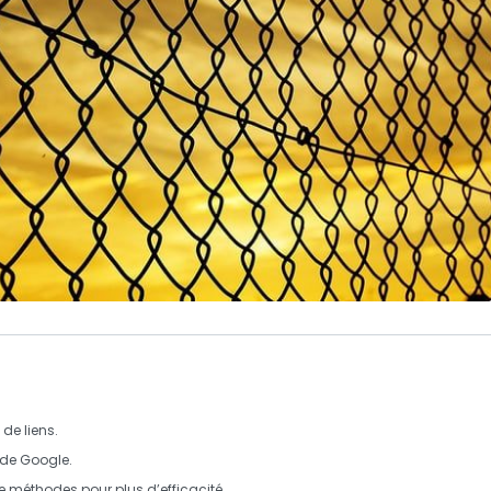
de liens
.
s de
Google
.
de
méthodes
pour plus d’efficacité.