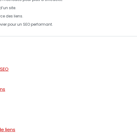
d’un site.
ce des liens.
vier pour un
SEO
performant.
 SEO
ens
e liens