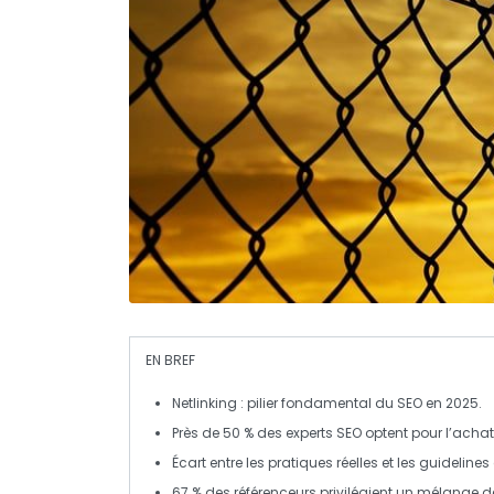
EN BREF
Netlinking
: pilier fondamental du
SEO
en 2025.
Près de
50 % des experts SEO
optent pour l’
achat 
Écart entre les pratiques réelles et les guideline
67 %
des référenceurs privilégient un mélange 