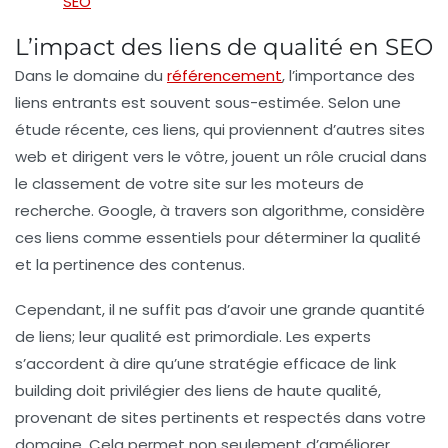
SEO
L’impact des liens de qualité en SEO
Dans le domaine du
référencement
, l’importance des
liens entrants
est souvent sous-estimée. Selon une
étude récente, ces
liens
, qui proviennent d’autres sites
web et dirigent vers le vôtre, jouent un rôle crucial dans
le
classement
de votre site sur les moteurs de
recherche.
Google
, à travers son algorithme, considère
ces
liens
comme essentiels pour déterminer la qualité
et la pertinence des contenus.
Cependant, il ne suffit pas d’avoir une grande quantité
de
liens
; leur
qualité
est primordiale. Les experts
s’accordent à dire qu’une stratégie efficace de
link
building
doit privilégier des
liens de haute qualité
,
provenant de sites pertinents et respectés dans votre
domaine. Cela permet non seulement d’améliorer