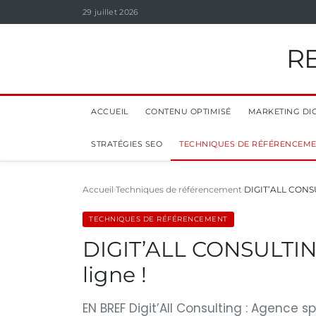
29 juillet 2026
R
ACCUEIL
CONTENU OPTIMISÉ
MARKETING DIG
STRATÉGIES SEO
TECHNIQUES DE RÉFÉRENCEM
Accueil
Techniques de référencement
DIGIT’ALL CONSULT
TECHNIQUES DE RÉFÉRENCEMENT
DIGIT’ALL CONSULTING 
ligne !
EN BREF Digit’All Consulting : Agence 