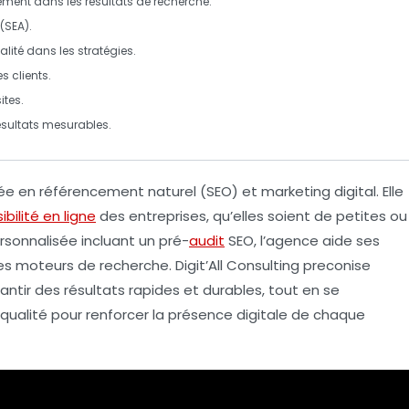
ement dans les résultats de recherche.
(SEA)
.
alité
dans les stratégies.
s clients.
ites.
résultats mesurables.
ée
en
référencement naturel (SEO)
et
marketing digital
. Elle
sibilité en ligne
des entreprises, qu’elles soient de petites ou
rsonnalisée
incluant un pré-
audit
SEO, l’agence aide ses
les moteurs de recherche. Digit’All Consulting preconise
antir des résultats rapides et durables, tout en se
qualité
pour renforcer la présence digitale de chaque