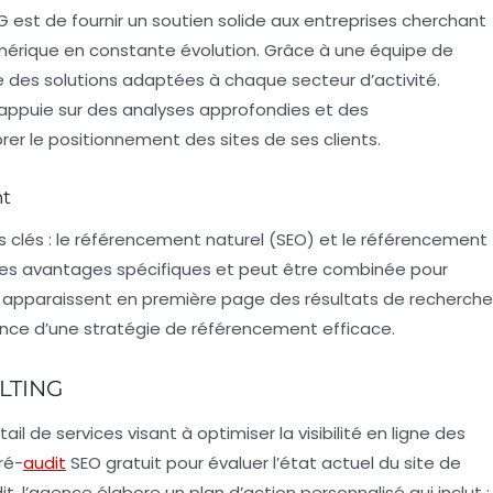
G est de fournir un soutien solide aux entreprises cherchant
érique en constante évolution. Grâce à une équipe de
 des solutions adaptées à chaque secteur d’activité.
appuie sur des analyses approfondies et des
r le positionnement des sites de ses clients.
nt
s clés : le référencement naturel (SEO) et le référencement
es avantages spécifiques et peut être combinée pour
ui apparaissent en première page des résultats de recherche
tance d’une stratégie de référencement efficace.
ULTING
l de services visant à optimiser la visibilité en ligne des
ré-
audit
SEO gratuit pour évaluer l’état actuel du site de
dit, l’agence élabore un plan d’action personnalisé qui inclut :