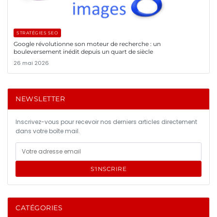
STRATÉGIES SEO
Google révolutionne son moteur de recherche : un
bouleversement inédit depuis un quart de siècle
26 mai 2026
NEWSLETTER
Inscrivez-vous pour recevoir nos derniers articles directement
dans votre boîte mail.
S'INSCRIRE
CATÉGORIES