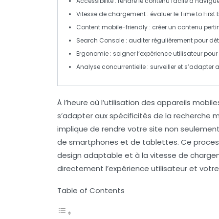
Accessibilité
: rendre le contenu facile à naviguer
Vitesse de chargement
: évaluer le
Time to First 
Content mobile-friendly
: créer un contenu perti
Search Console
: auditer régulièrement pour déte
Ergonomie
: soigner l’expérience utilisateur pour
Analyse concurrentielle
: surveiller et s’adapte
À l’heure où l’utilisation des
appareils mobile
s’adapter aux spécificités de la
recherche m
implique de rendre votre site non seulemen
de
smartphones
et de
tablettes
. Ce proces
design adaptable
et à la vitesse de charg
directement l’expérience utilisateur et votre
Table of Contents