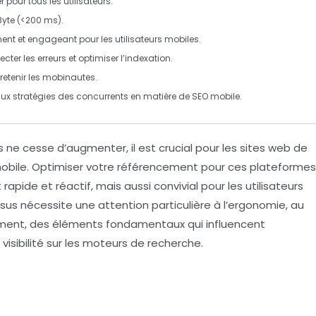
 pour tous les utilisateurs.
Byte
(<200 ms).
nent et engageant pour les utilisateurs mobiles.
cter les erreurs et optimiser l’indexation.
 retenir les mobinautes.
r aux stratégies des concurrents en matière de
SEO mobile
.
s
ne cesse d’augmenter, il est crucial pour les sites web de
obile
. Optimiser votre
référencement
pour ces plateformes
t
rapide
et
réactif
, mais aussi
convivial
pour les utilisateurs
sus nécessite une attention particulière à l’ergonomie, au
ement, des éléments fondamentaux qui influencent
 visibilité sur les moteurs de recherche.