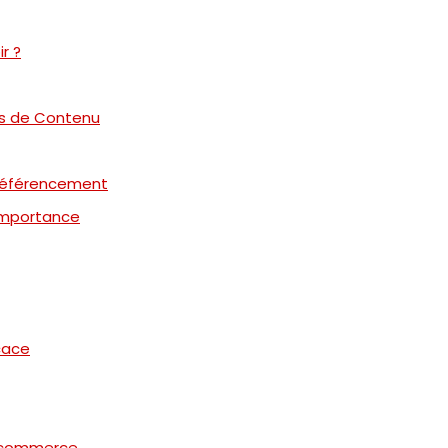
r ?
es de Contenu
 Référencement
 Importance
cace
E-commerce