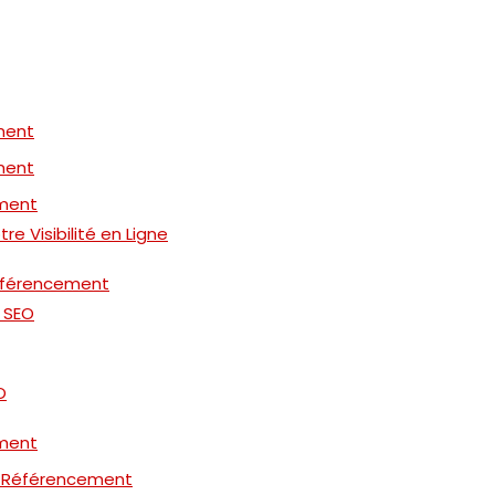
ment
ment
ement
re Visibilité en Ligne
Référencement
e SEO
O
ement
e Référencement