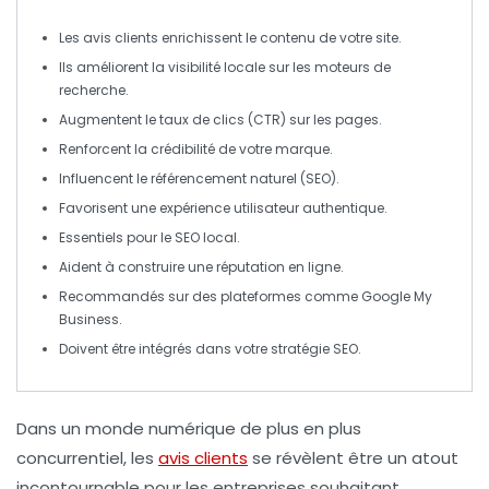
Les
avis clients
enrichissent le contenu de votre site.
Ils améliorent la
visibilité locale
sur les moteurs de
recherche.
Augmentent le
taux de clics
(CTR) sur les pages.
Renforcent la
crédibilité
de votre marque.
Influencent le
référencement naturel
(SEO).
Favorisent une
expérience utilisateur
authentique.
Essentiels pour le
SEO local
.
Aident à construire une
réputation en ligne
.
Recommandés sur des plateformes comme
Google My
Business
.
Doivent être intégrés dans votre
stratégie SEO
.
Dans un monde numérique de plus en plus
concurrentiel,
les
avis clients
se révèlent être un atout
incontournable pour les entreprises souhaitant