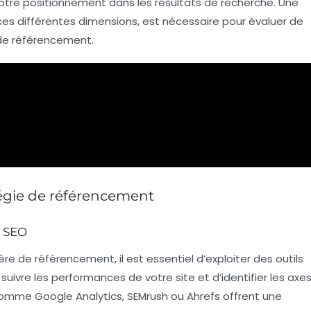
otre positionnement dans les résultats de recherche. Une
es différentes dimensions, est nécessaire pour évaluer de
 de référencement.
atégie de référencement
e SEO
ière de
référencement
, il est essentiel d’exploiter des outils
suivre les
performances
de votre site et d’identifier les axe
s comme
Google Analytics
,
SEMrush
ou
Ahrefs
offrent une