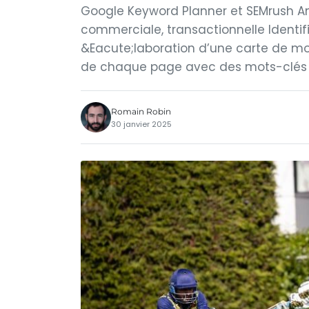
Google Keyword Planner et SEMrush Ana
commerciale, transactionnelle Identi
&Eacute;laboration d’une carte de mo
de chaque page avec des mots-clés p
Romain Robin
30 janvier 2025