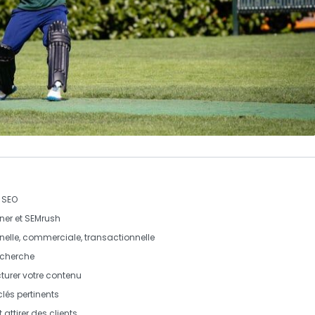
 SEO
ner
et
SEMrush
nnelle, commerciale, transactionnelle
echerche
turer votre contenu
és pertinents
 attirer des clients