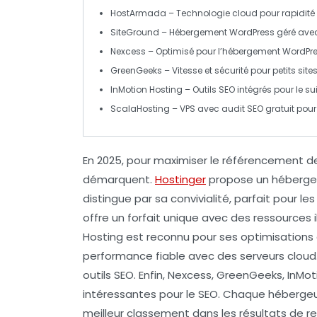
HostArmada
– Technologie cloud pour rapidité e
SiteGround
– Hébergement
WordPress
géré avec
Nexcess
– Optimisé pour l’hébergement
WordPr
GreenGeeks
– Vitesse et sécurité pour petits site
InMotion Hosting
– Outils SEO intégrés pour le sui
ScalaHosting
– VPS avec audit SEO gratuit pour
En 2025, pour maximiser le
référencement
de
démarquent.
Hostinger
propose un hébergem
distingue par sa convivialité, parfait pour 
offre un forfait unique avec des ressources il
Hosting
est reconnu pour ses optimisations 
performance fiable avec des serveurs cloud
outils SEO. Enfin,
Nexcess
,
GreenGeeks
,
InMot
intéressantes pour le SEO. Chaque hébergeur 
meilleur classement dans les résultats de r