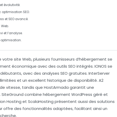
t évolutivité.
 optimisation SEO.
ess
et SEO avancé.
s Web.
vi et l’analyse.
 optimisation.
 votre site Web, plusieurs fournisseurs d’
hébergement
se
ent économique avec des outils SEO intégrés.
IONOS
se
les débutants, avec des analyses SEO gratuites.
InterServer
limitées et un excellent historique de disponibilité.
A2
de vitesse, tandis que
HostArmada
garantit une
.
SiteGround
combine hébergement
WordPress
géré et
ion Hosting
et
ScalaHosting
présentent aussi des solutions
offre des fonctionnalités adaptées, facilitant ainsi un
echerche.