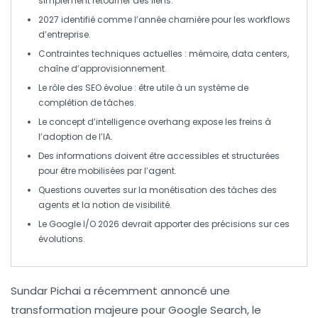
simplement retourner des liens.
2027
identifié comme l’année charnière pour les
workflows
d’entreprise
.
Contraintes techniques
actuelles : mémoire, data centers,
chaîne d’approvisionnement.
Le rôle des
SEO
évolue : être utile à un système de
complétion de tâches
.
Le concept d’
intelligence overhang
expose les freins à
l’adoption de l’IA.
Des informations doivent être accessibles et
structurées
pour être mobilisées par l’agent.
Questions ouvertes sur la
monétisation
des tâches des
agents et la notion de
visibilité
.
Le Google I/O 2026 devrait apporter des précisions sur ces
évolutions.
Sundar Pichai
a récemment annoncé une
transformation majeure pour
Google Search
, le