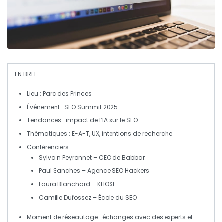
EN BREF
Lieu
: Parc des Princes
Événement
: SEO Summit 2025
Tendances
: impact de l’
IA
sur le
SEO
Thématiques
:
E-A-T
,
UX
, intentions de recherche
Conférenciers
:
Sylvain Peyronnet – CEO de Babbar
Paul Sanches – Agence SEO Hackers
Laura Blanchard – KHOSI
Camille Dufossez – École du SEO
Moment de réseautage
: échanges avec des experts et