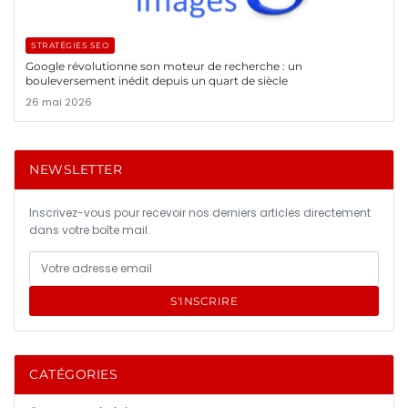
STRATÉGIES SEO
Google révolutionne son moteur de recherche : un
bouleversement inédit depuis un quart de siècle
26 mai 2026
NEWSLETTER
Inscrivez-vous pour recevoir nos derniers articles directement
dans votre boîte mail.
S'INSCRIRE
CATÉGORIES