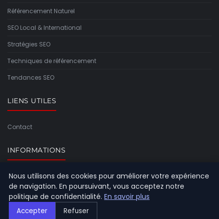
Référencement Naturel
SEO Local & International
Stratégies SEO
Techniques de référencement
Tendances SEO
LIENS UTILES
Contact
INFORMATIONS
Nous utilisons des cookies pour améliorer votre expérience
Plan du site
de navigation. En poursuivant, vous acceptez notre
politique de confidentialité.
En savoir plus
Accepter
Refuser
© 2026 Referencement Europeen. Tous droits réservés.