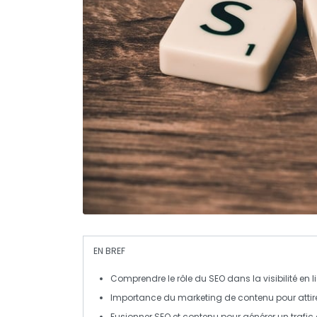
EN BREF
Comprendre le rôle du
SEO
dans la visibilité en l
Importance du
marketing de contenu
pour attir
Fusionner
SEO
et
contenu
pour générer un trafic