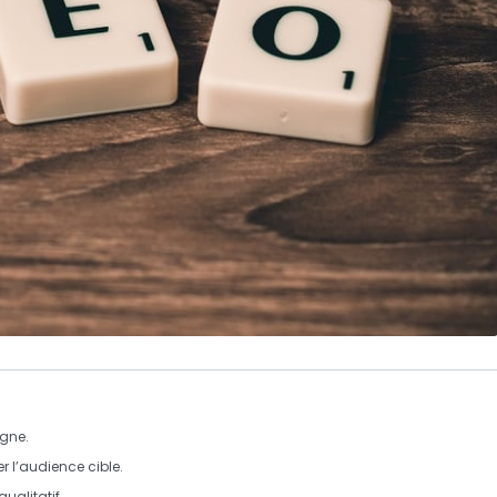
igne.
er l’audience cible.
qualitatif
.