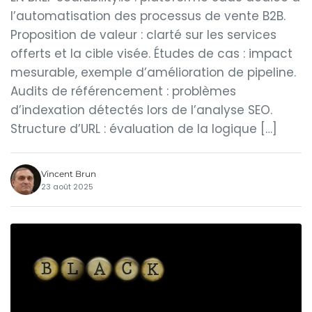
l’automatisation des processus de vente B2B.
Proposition de valeur : clarté sur les services
offerts et la cible visée. Études de cas : impact
mesurable, exemple d’amélioration de pipeline.
Audits de référencement : problèmes
d’indexation détectés lors de l’analyse SEO.
Structure d’URL : évaluation de la logique […]
Vincent Brun
23 août 2025