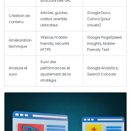
structure des URL
Articles, guides,
Google Docs,
Création de
vidéos orientés
Canva (pour
contenu
utilisateur
visuels)
Vitesse, mobile-
Google PageSpeed
Amélioration
friendly, sécurité
Insights, Mobile-
technique
HTTPS
Friendly Test
Suivi des
Analyse et
performances et
Google Analytics,
suivi
ajustement de la
Search Console
stratégie