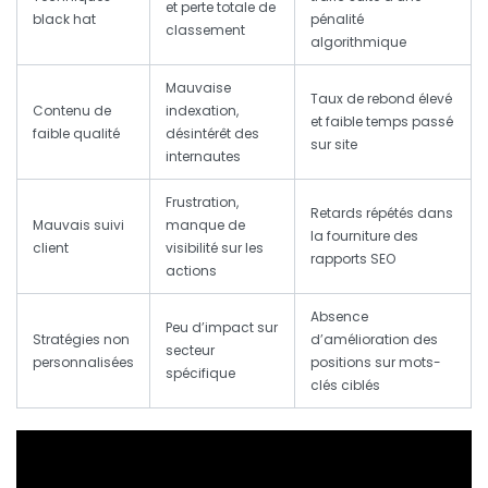
et perte totale de
black hat
pénalité
classement
algorithmique
Mauvaise
Taux de rebond élevé
Contenu de
indexation,
et faible temps passé
faible qualité
désintérêt des
sur site
internautes
Frustration,
Retards répétés dans
Mauvais suivi
manque de
la fourniture des
client
visibilité sur les
rapports SEO
actions
Absence
Peu d’impact sur
Stratégies non
d’amélioration des
secteur
personnalisées
positions sur mots-
spécifique
clés ciblés