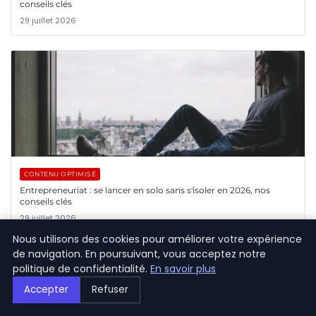
conseils clés
29 juillet 2026
CONTENU OPTIMISÉ
Entrepreneuriat : se lancer en solo sans s'isoler en 2026, nos
conseils clés
29 juillet 2026
Nous utilisons des cookies pour améliorer votre expérience
de navigation. En poursuivant, vous acceptez notre
politique de confidentialité.
En savoir plus
Accepter
Refuser