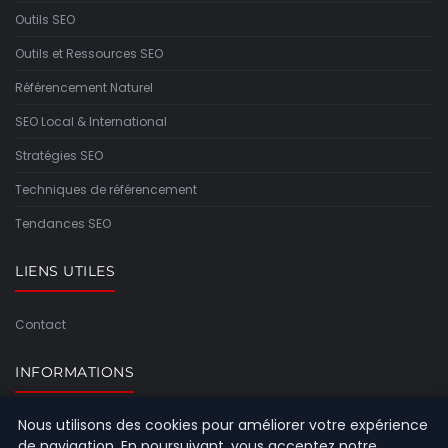
Outils SEO
Outils et Ressources SEO
Référencement Naturel
SEO Local & International
Stratégies SEO
Techniques de référencement
Tendances SEO
LIENS UTILES
Contact
INFORMATIONS
Nous utilisons des cookies pour améliorer votre expérience
Plan du site
de navigation. En poursuivant, vous acceptez notre