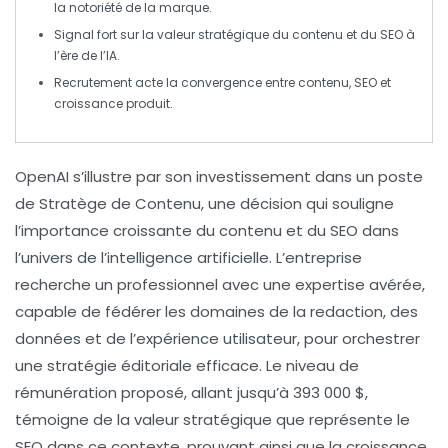
la
notoriété
de la marque.
Signal fort sur la
valeur stratégique
du contenu et du
SEO
à
l’ère de l’IA.
Recrutement acte la convergence entre contenu,
SEO
et
croissance produit
.
OpenAI
s’illustre par son investissement dans un poste
de
Stratège de Contenu
, une décision qui souligne
l’importance croissante du
contenu
et du
SEO
dans
l’univers de l’intelligence artificielle. L’entreprise
recherche un professionnel avec une expertise avérée,
capable de
fédérer
les domaines de la
redaction
, des
données et de l’expérience utilisateur, pour orchestrer
une
stratégie éditoriale
efficace. Le niveau de
rémunération proposé, allant jusqu’à 393 000 $,
témoigne de la valeur stratégique que représente le
SEO dans ce contexte, prouvant ainsi que la
croissance