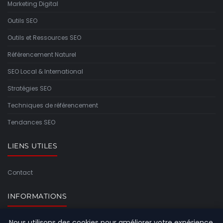
Marketing Digital
Outils SEO
Outils et Ressources SEO
Référencement Naturel
SEO Local & International
Stratégies SEO
Techniques de référencement
Tendances SEO
LIENS UTILES
Contact
INFORMATIONS
Nous utilisons des cookies pour améliorer votre expérience
Plan du site