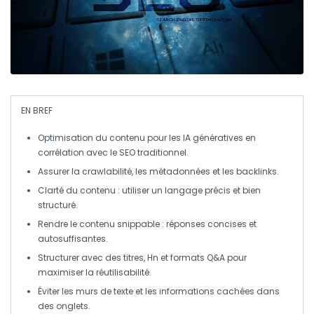
EN BREF
Optimisation du contenu
pour les IA génératives en
corrélation avec le SEO traditionnel.
Assurer la
crawlabilité
, les
métadonnées
et les
backlinks
.
Clarté du contenu : utiliser un
langage précis
et bien
structuré.
Rendre le contenu
snippable
: réponses concises et
autosuffisantes.
Structurer avec des
titres
,
Hn
et formats
Q&A
pour
maximiser la réutilisabilité.
Éviter les
murs de texte
et les informations cachées dans
des onglets.