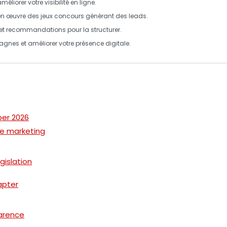
éliorer votre visibilité en ligne.
e en œuvre des jeux concours générant des
leads
.
g et recommandations pour la structurer.
nes et améliorer votre présence digitale.
per 2026
 le marketing
gislation
apter
arence