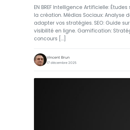
EN BREF Intelligence Artificielle: Étude
la création. Médias Sociaux: Analyse 
adapter vos stratégies. SEO: Guide sur 
visibilité en ligne. Gamification: Str
concours […]
Vincent Brun
17 décembre 2025