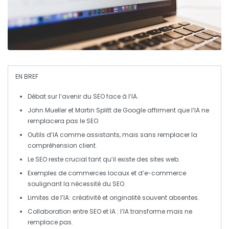
EN BREF
Débat
sur l’avenir du
SEO
face à l’
IA
.
John Mueller et Martin Splitt de Google affirment que
l’IA
ne
remplacera pas le
SEO
.
Outils d’IA
comme assistants, mais sans remplacer la
compréhension client.
Le
SEO
reste crucial tant qu’il existe des
sites web
.
Exemples de
commerces locaux
et d’
e-commerce
soulignant la nécessité du
SEO
.
Limites de l’
IA
: créativité et originalité souvent absentes.
Collaboration
entre
SEO
et
IA
: l’IA transforme mais ne
remplace pas.