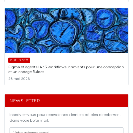
OUTILS SEO
Figma et agents IA : 3 workflows innovants pour une conception
et un codage fluides
26 mai 2026
NEWSLETTER
Inscrivez-vous pour recevoir nos derniers articles directement
dans votre boîte mail.