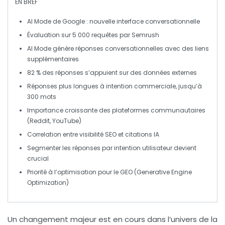
EN BREF
AI Mode
de Google : nouvelle interface conversationnelle
Évaluation sur
5 000 requêtes
par Semrush
AI Mode génère
réponses conversationnelles
avec des liens
supplémentaires
82 % des réponses s’appuient sur des
données externes
Réponses plus longues à
intention commerciale
, jusqu’à
300 mots
Importance croissante des
plateformes communautaires
(Reddit, YouTube)
Correlation entre
visibilité SEO
et citations IA
Segmenter les réponses par
intention utilisateur
devient
crucial
Priorité à l’optimisation pour le
GEO
(Generative Engine
Optimization)
Un changement majeur est en cours dans l’univers de la