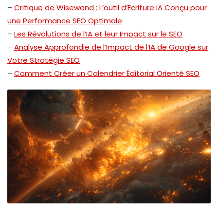
–
Critique de Wisewand : L’outil d’Ecriture IA Conçu pour
une Performance SEO Optimale
–
Les Révolutions de l’IA et leur Impact sur le SEO
–
Analyse Approfondie de l’Impact de l’IA de Google sur
Votre Stratégie SEO
–
Comment Créer un Calendrier Éditorial Orienté SEO