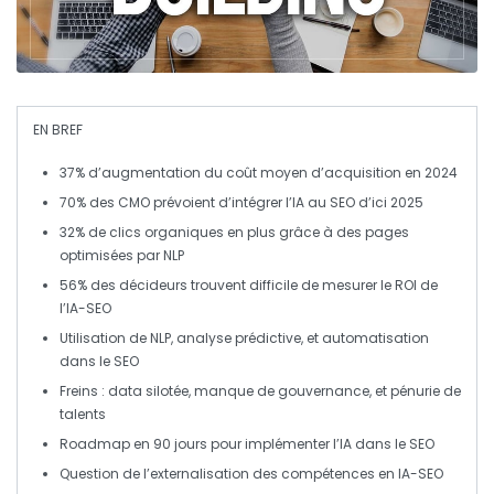
EN BREF
37%
d’augmentation du coût moyen d’acquisition en 2024
70%
des CMO prévoient d’intégrer l’
IA
au
SEO
d’ici 2025
32%
de clics organiques en plus grâce à des pages
optimisées par
NLP
56%
des décideurs trouvent difficile de mesurer le
ROI
de
l’
IA-SEO
Utilisation de
NLP
,
analyse prédictive
, et
automatisation
dans le
SEO
Freins :
data silotée
,
manque de gouvernance
, et
pénurie de
talents
Roadmap en
90 jours
pour implémenter l’
IA
dans le
SEO
Question de
l’externalisation
des compétences en
IA-SEO