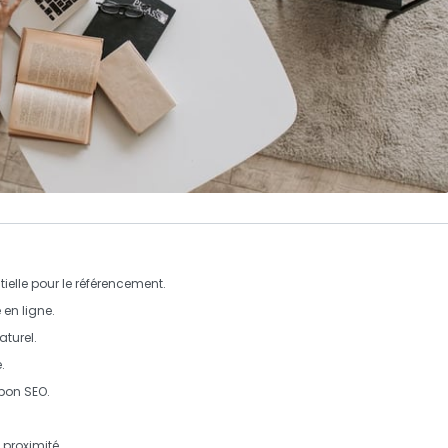
ielle pour le
référencement
.
é
en ligne.
aturel
.
.
 bon
SEO
.
 proximité.