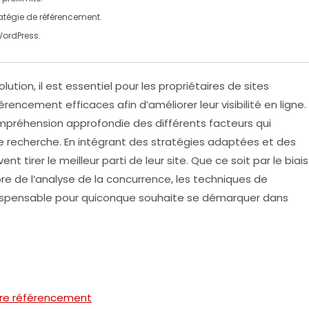
ratégie de
référencement
.
ordPress.
on, il est essentiel pour les propriétaires de sites
férencement
efficaces afin d’améliorer leur
visibilité en ligne
.
réhension approfondie des différents facteurs qui
e recherche. En intégrant des
stratégies adaptées
et des
t tirer le meilleur parti de leur site. Que ce soit par le biais
re de l’
analyse de la concurrence
, les techniques de
ispensable pour quiconque souhaite se démarquer dans
tre référencement