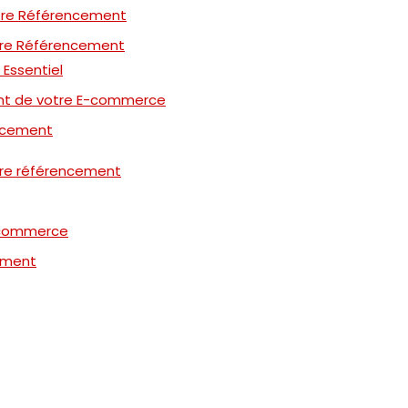
tre Référencement
tre Référencement
 Essentiel
nt de votre E-commerce
encement
tre référencement
e-commerce
cement