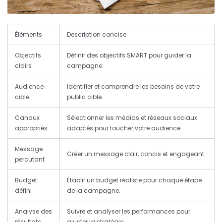
Éléments
Description concise
Objectifs
Définir des objectifs
SMART
pour guider la
clairs
campagne.
Audience
Identifier et comprendre les besoins de votre
cible
public cible
.
Canaux
Sélectionner les médias et
réseaux sociaux
appropriés
adaptés pour toucher votre audience.
Message
Créer un message
clair
,
concis
et engageant.
percutant
Budget
Établir un
budget
réaliste pour chaque étape
défini
de la campagne.
Analyse des
Suivre et
analyser les performances
pour
résultats
ajuster la stratégie.