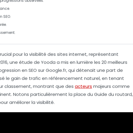
s progressions observées.
France
.
en
SEO
.
rée.
ssement.
ucial pour la visibilité des sites internet, représentant
 2016, une étude de Yooda a mis en lumière les
20 meilleurs
rogression en
SEO
sur Google.fr, qui détenait une part de
sé le gain de trafic en référencement naturel, en tenant
eur classement, montrant que des
acteurs
majeurs comme
ent. Notons particulièrement la place du
Guide du routard
,
pour améliorer la
visibilité
.