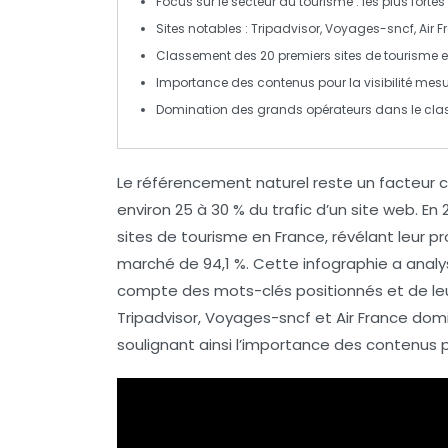
Focus sur le
secteur du tourisme
: les plus forte
Sites notables :
Tripadvisor
,
Voyages-sncf
,
Air 
Classement des 20 premiers sites de
tourisme
Importance des
contenus
pour la visibilité mesu
Domination des
grands opérateurs
dans le cla
Le
référencement naturel
reste un facteur cr
environ
25 à 30 % du trafic
d’un site web. En
sites de tourisme
en France, révélant leur p
marché de
94,1 %
. Cette infographie a analy
compte des mots-clés positionnés et de l
Tripadvisor
,
Voyages-sncf
et
Air France
domin
soulignant ainsi l’importance des contenus 